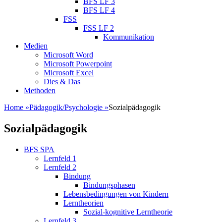
BFS LF 3
BFS LF 4
FSS
FSS LF 2
Kommunikation
Medien
Microsoft Word
Microsoft Powerpoint
Microsoft Excel
Dies & Das
Methoden
Home
»
Pädagogik/Psychologie
»
Sozialpädagogik
Sozialpädagogik
BFS SPA
Lernfeld 1
Lernfeld 2
Bindung
Bindungsphasen
Lebensbedingungen von Kindern
Lerntheorien
Sozial-kognitive Lerntheorie
Lernfeld 3