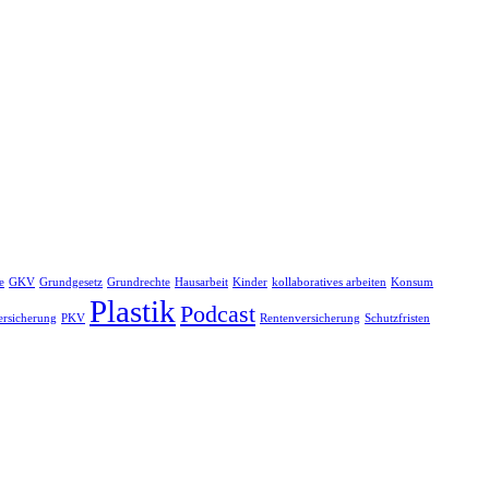
e
GKV
Grundgesetz
Grundrechte
Hausarbeit
Kinder
kollaboratives arbeiten
Konsum
Plastik
Podcast
ersicherung
PKV
Rentenversicherung
Schutzfristen