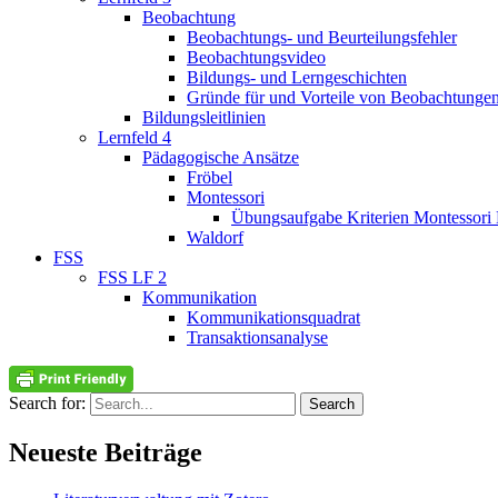
Beobachtung
Beobachtungs- und Beurteilungsfehler
Beobachtungsvideo
Bildungs- und Lerngeschichten
Gründe für und Vorteile von Beobachtunge
Bildungsleitlinien
Lernfeld 4
Pädagogische Ansätze
Fröbel
Montessori
Übungsaufgabe Kriterien Montessori 
Waldorf
FSS
FSS LF 2
Kommunikation
Kommunikationsquadrat
Transaktionsanalyse
Search for:
Search
Neueste Beiträge