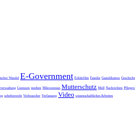
E-Government
scher Wandel
Erklärfilm
Familie
Gamifikation
Geschicht
Mutterschutz
rverwaltung
Lizenzen
medien
Mikrozensus
Müll
Nachrichten
Pflegev
Video
ung
urheberrecht
Verbraucher
Verfassung
wissenschaftliches Arbeiten