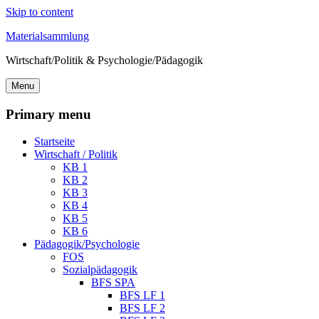
Skip to content
Materialsammlung
Wirtschaft/Politik & Psychologie/Pädagogik
Menu
Primary menu
Startseite
Wirtschaft / Politik
KB 1
KB 2
KB 3
KB 4
KB 5
KB 6
Pädagogik/Psychologie
FOS
Sozialpädagogik
BFS SPA
BFS LF 1
BFS LF 2