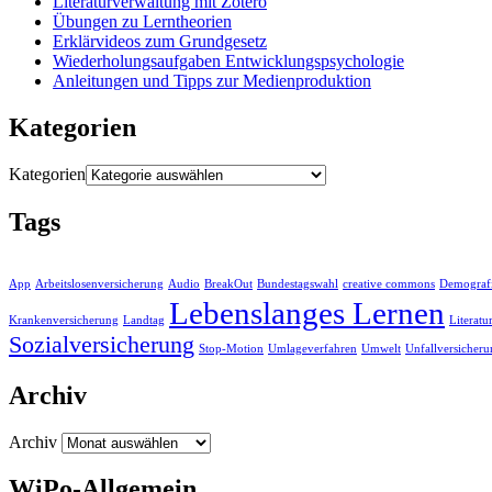
Literaturverwaltung mit Zotero
Übungen zu Lerntheorien
Erklärvideos zum Grundgesetz
Wiederholungsaufgaben Entwicklungspsychologie
Anleitungen und Tipps zur Medienproduktion
Kategorien
Kategorien
Tags
App
Arbeitslosenversicherung
Audio
BreakOut
Bundestagswahl
creative commons
Demografi
Lebenslanges Lernen
Krankenversicherung
Landtag
Literatu
Sozialversicherung
Stop-Motion
Umlageverfahren
Umwelt
Unfallversicher
Archiv
Archiv
WiPo-Allgemein